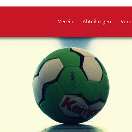
 ein optimales Webseitenerlebnis zu bieten. Dazu zählen Cookies, 
ie lediglich zu anonymen Statistikzwecken genutzt werden. Sie kön
Verein
Abteilungen
Vera
oder widerrufen.
COOKIE-EINSTELLUNGEN
ALLE ABLEHNEN
ALLE AUSWÄHLEN