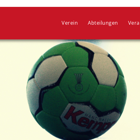
 ein optimales Webseitenerlebnis zu bieten. Dazu zählen Cookies, 
ie lediglich zu anonymen Statistikzwecken genutzt werden. Sie kön
Verein
Abteilungen
Vera
oder widerrufen.
COOKIE-EINSTELLUNGEN
ALLE ABLEHNEN
ALLE AUSWÄHLEN