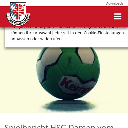
Downloads
Wir verwenden Cookies, um Ihnen ein optimales
Webseitenerlebnis zu bieten. Dazu zählen Cookies, die für
den Betrieb der Seite notwendig sind, sowie solche, die
lediglich zu anonymen Statistikzwecken genutzt werden. Sie
können Ihre Auswahl jederzeit in den Cookie-Einstellungen
anpassen oder widerrufen.
COOKIE-EINSTELLUNGEN
ALLE ABLEHNEN
ALLE AUSWÄHLEN
Impressum
Datenschutz
Spielbericht HSG Damen vom