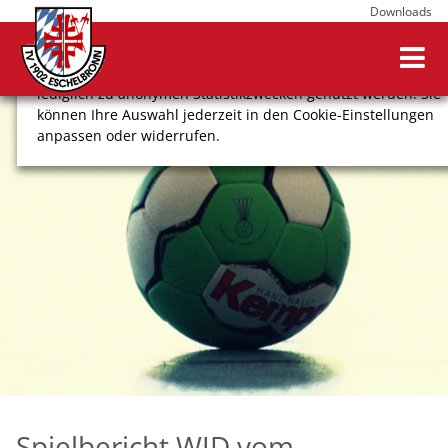
Downloads
Wir verwenden Cookies, um Ihnen ein optimales
Webseitenerlebnis zu bieten. Dazu zählen Cookies, die für
den Betrieb der Seite notwendig sind, sowie solche, die
lediglich zu anonymen Statistikzwecken genutzt werden. Sie
können Ihre Auswahl jederzeit in den Cookie-Einstellungen
anpassen oder widerrufen.
COOKIE-EINSTELLUNGEN
ALLE ABLEHNEN
ALLE AUSWÄHLEN
Impressum
Datenschutz
Spielbericht WJD vom