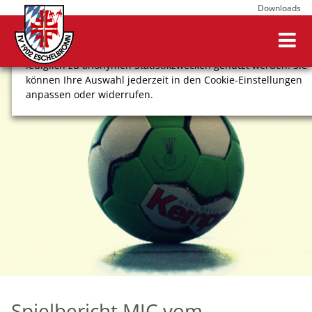
Downloads
Wir verwenden Cookies, um Ihnen ein optimales
Webseitenerlebnis zu bieten. Dazu zählen Cookies, die für
den Betrieb der Seite notwendig sind, sowie solche, die
lediglich zu anonymen Statistikzwecken genutzt werden. Sie
können Ihre Auswahl jederzeit in den Cookie-Einstellungen
anpassen oder widerrufen.
COOKIE-EINSTELLUNGEN
ALLE ABLEHNEN
ALLE AUSWÄHLEN
Impressum
Datenschutz
Spielbericht MJC vom