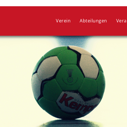
 ein optimales Webseitenerlebnis zu bieten. Dazu zählen Cookies, 
ie lediglich zu anonymen Statistikzwecken genutzt werden. Sie kön
Verein
Abteilungen
Vera
oder widerrufen.
COOKIE-EINSTELLUNGEN
ALLE ABLEHNEN
ALLE AUSWÄHLEN