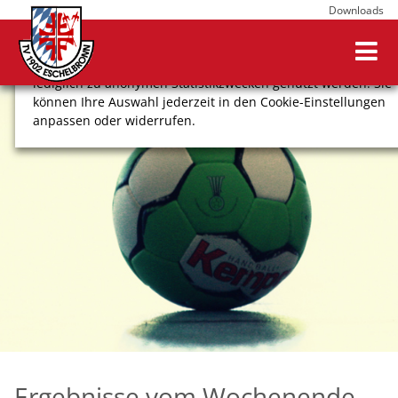
Downloads
Wir verwenden Cookies, um Ihnen ein optimales
Webseitenerlebnis zu bieten. Dazu zählen Cookies, die für
den Betrieb der Seite notwendig sind, sowie solche, die
lediglich zu anonymen Statistikzwecken genutzt werden. Sie
können Ihre Auswahl jederzeit in den Cookie-Einstellungen
anpassen oder widerrufen.
COOKIE-EINSTELLUNGEN
ALLE ABLEHNEN
ALLE AUSWÄHLEN
Impressum
Datenschutz
Ergebnisse vom Wochenende