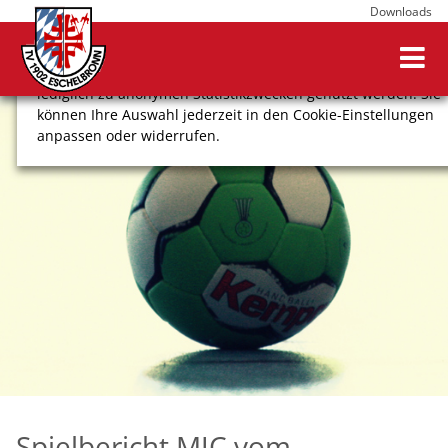
Downloads
Wir verwenden Cookies, um Ihnen ein optimales
Webseitenerlebnis zu bieten. Dazu zählen Cookies, die für
den Betrieb der Seite notwendig sind, sowie solche, die
lediglich zu anonymen Statistikzwecken genutzt werden. Sie
können Ihre Auswahl jederzeit in den Cookie-Einstellungen
anpassen oder widerrufen.
COOKIE-EINSTELLUNGEN
ALLE ABLEHNEN
ALLE AUSWÄHLEN
Impressum
Datenschutz
Spielbericht MJC vom