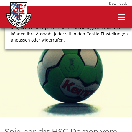
Downloads
Wir verwenden Cookies, um Ihnen ein optimales
Webseitenerlebnis zu bieten. Dazu zählen Cookies, die für
den Betrieb der Seite notwendig sind, sowie solche, die
lediglich zu anonymen Statistikzwecken genutzt werden. Sie
können Ihre Auswahl jederzeit in den Cookie-Einstellungen
anpassen oder widerrufen.
COOKIE-EINSTELLUNGEN
ALLE ABLEHNEN
ALLE AUSWÄHLEN
Impressum
Datenschutz
Spielbericht HSG Damen vom