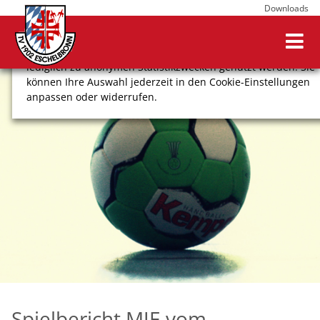
Downloads
Wir verwenden Cookies, um Ihnen ein optimales
Webseitenerlebnis zu bieten. Dazu zählen Cookies, die für
den Betrieb der Seite notwendig sind, sowie solche, die
lediglich zu anonymen Statistikzwecken genutzt werden. Sie
können Ihre Auswahl jederzeit in den Cookie-Einstellungen
anpassen oder widerrufen.
COOKIE-EINSTELLUNGEN
ALLE ABLEHNEN
ALLE AUSWÄHLEN
Impressum
Datenschutz
Spielbericht MJE vom