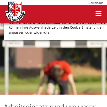
Downloads
Wir verwenden Cookies, um Ihnen ein optimales
Webseitenerlebnis zu bieten. Dazu zählen Cookies, die für
den Betrieb der Seite notwendig sind, sowie solche, die
lediglich zu anonymen Statistikzwecken genutzt werden. Sie
können Ihre Auswahl jederzeit in den Cookie-Einstellungen
anpassen oder widerrufen.
COOKIE-EINSTELLUNGEN
ALLE ABLEHNEN
ALLE AUSWÄHLEN
Impressum
Datenschutz
Arbeitseinsatz rund um unser