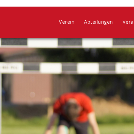
 ein optimales Webseitenerlebnis zu bieten. Dazu zählen Cookies, 
ie lediglich zu anonymen Statistikzwecken genutzt werden. Sie kön
Verein
Abteilungen
Vera
oder widerrufen.
COOKIE-EINSTELLUNGEN
ALLE ABLEHNEN
ALLE AUSWÄHLEN