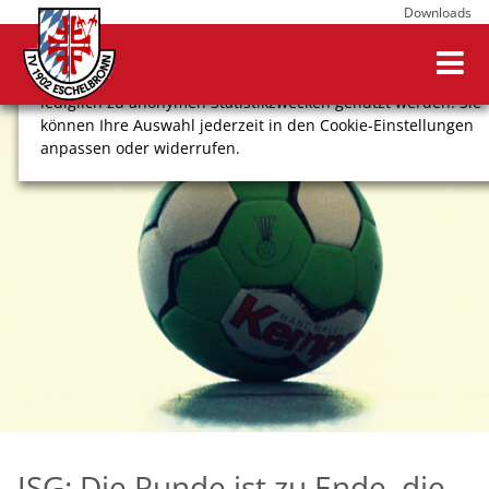
Downloads
Wir verwenden Cookies, um Ihnen ein optimales
Webseitenerlebnis zu bieten. Dazu zählen Cookies, die für
den Betrieb der Seite notwendig sind, sowie solche, die
lediglich zu anonymen Statistikzwecken genutzt werden. Sie
können Ihre Auswahl jederzeit in den Cookie-Einstellungen
anpassen oder widerrufen.
COOKIE-EINSTELLUNGEN
ALLE ABLEHNEN
ALLE AUSWÄHLEN
Impressum
Datenschutz
JSG: Die Runde ist zu Ende, die