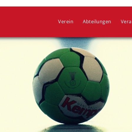
 ein optimales Webseitenerlebnis zu bieten. Dazu zählen Cookies, 
ie lediglich zu anonymen Statistikzwecken genutzt werden. Sie kön
Verein
Abteilungen
Vera
oder widerrufen.
COOKIE-EINSTELLUNGEN
ALLE ABLEHNEN
ALLE AUSWÄHLEN