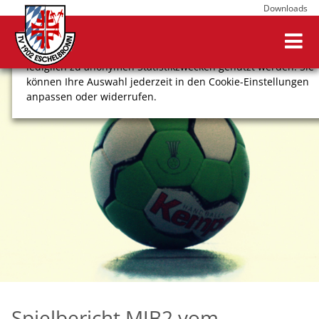
Downloads
Wir verwenden Cookies, um Ihnen ein optimales
Webseitenerlebnis zu bieten. Dazu zählen Cookies, die für
den Betrieb der Seite notwendig sind, sowie solche, die
lediglich zu anonymen Statistikzwecken genutzt werden. Sie
können Ihre Auswahl jederzeit in den Cookie-Einstellungen
anpassen oder widerrufen.
COOKIE-EINSTELLUNGEN
ALLE ABLEHNEN
ALLE AUSWÄHLEN
Impressum
Datenschutz
Spielbericht MJB2 vom