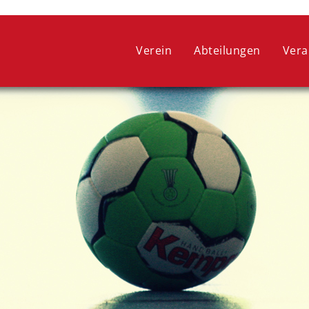
 ein optimales Webseitenerlebnis zu bieten. Dazu zählen Cookies, 
ie lediglich zu anonymen Statistikzwecken genutzt werden. Sie kön
Verein
Abteilungen
Vera
oder widerrufen.
COOKIE-EINSTELLUNGEN
ALLE ABLEHNEN
ALLE AUSWÄHLEN