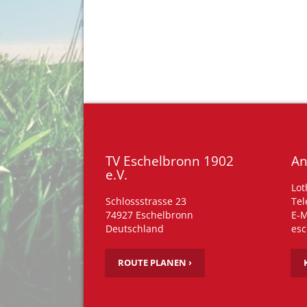
TV Eschelbronn 1902
An
e.V.
Lot
Schlossstrasse 23
Tel
74927 Eschelbronn
E-M
Deutschland
esc
ROUTE PLANEN ›