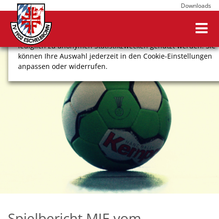
Downloads
Wir verwenden Cookies, um Ihnen ein optimales
Webseitenerlebnis zu bieten. Dazu zählen Cookies, die für
den Betrieb der Seite notwendig sind, sowie solche, die
lediglich zu anonymen Statistikzwecken genutzt werden. Sie
können Ihre Auswahl jederzeit in den Cookie-Einstellungen
anpassen oder widerrufen.
COOKIE-EINSTELLUNGEN
ALLE ABLEHNEN
ALLE AUSWÄHLEN
Impressum
Datenschutz
Spielbericht MJE vom