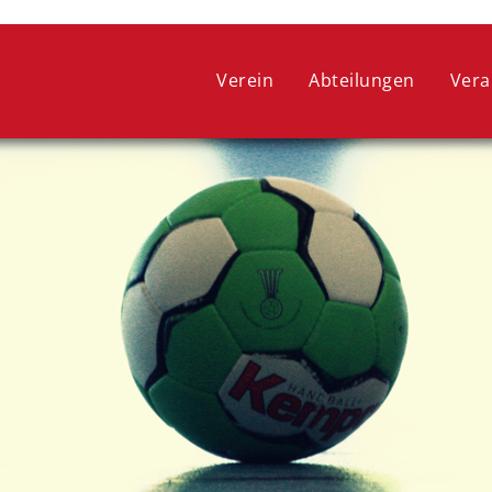
 ein optimales Webseitenerlebnis zu bieten. Dazu zählen Cookies, 
ie lediglich zu anonymen Statistikzwecken genutzt werden. Sie kön
Verein
Abteilungen
Vera
oder widerrufen.
COOKIE-EINSTELLUNGEN
ALLE ABLEHNEN
ALLE AUSWÄHLEN