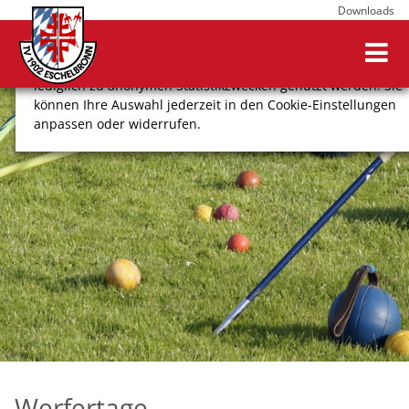
Downloads
Wir verwenden Cookies, um Ihnen ein optimales
Webseitenerlebnis zu bieten. Dazu zählen Cookies, die für
den Betrieb der Seite notwendig sind, sowie solche, die
lediglich zu anonymen Statistikzwecken genutzt werden. Sie
können Ihre Auswahl jederzeit in den Cookie-Einstellungen
anpassen oder widerrufen.
COOKIE-EINSTELLUNGEN
ALLE ABLEHNEN
ALLE AUSWÄHLEN
Impressum
Datenschutz
Werfertage