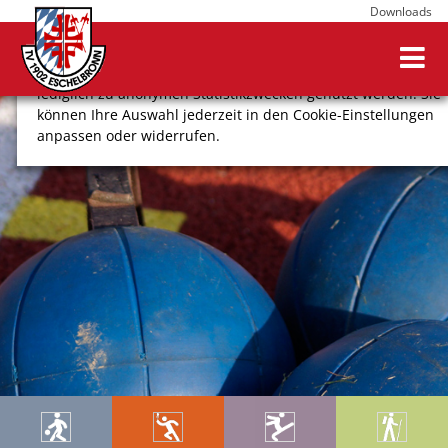
Downloads
Wir verwenden Cookies, um Ihnen ein optimales
Webseitenerlebnis zu bieten. Dazu zählen Cookies, die für
den Betrieb der Seite notwendig sind, sowie solche, die
lediglich zu anonymen Statistikzwecken genutzt werden. Sie
können Ihre Auswahl jederzeit in den Cookie-Einstellungen
anpassen oder widerrufen.
COOKIE-EINSTELLUNGEN
ALLE ABLEHNEN
ALLE AUSWÄHLEN
Impressum
Datenschutz