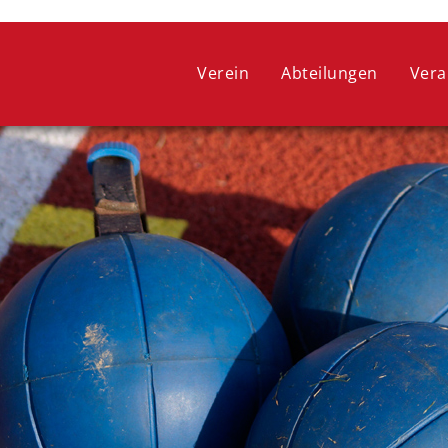
 ein optimales Webseitenerlebnis zu bieten. Dazu zählen Cookies, 
ie lediglich zu anonymen Statistikzwecken genutzt werden. Sie kön
Verein
Abteilungen
Vera
oder widerrufen.
COOKIE-EINSTELLUNGEN
ALLE ABLEHNEN
ALLE AUSWÄHLEN