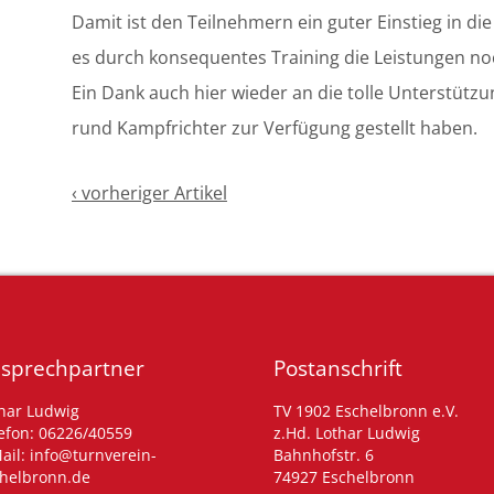
Damit ist den Teilnehmern ein guter Einstieg in di
es durch konsequentes Training die Leistungen n
Ein Dank auch hier wieder an die tolle Unterstützun
rund Kampfrichter zur Verfügung gestellt haben.
‹ vorheriger Artikel
sprechpartner
Postanschrift
har Ludwig
TV 1902 Eschelbronn e.V.
efon: 06226/40559
z.Hd. Lothar Ludwig
ail: info@turnverein-
Bahnhofstr. 6
helbronn.de
74927 Eschelbronn