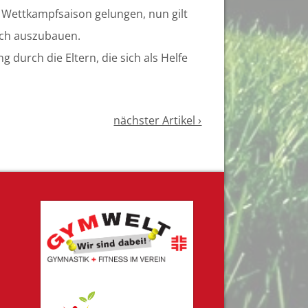
e Wettkampfsaison gelungen, nun gilt
och auszubauen.
g durch die Eltern, die sich als Helfe
nächster Artikel ›