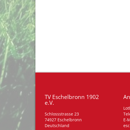
TV Eschelbronn 1902
An
e.V.
Lot
Schlossstrasse 23
Tel
74927 Eschelbronn
E-M
Deutschland
esc