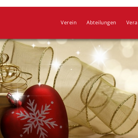
 ein optimales Webseitenerlebnis zu bieten. Dazu zählen Cookies, 
ie lediglich zu anonymen Statistikzwecken genutzt werden. Sie kön
Verein
Abteilungen
Vera
oder widerrufen.
COOKIE-EINSTELLUNGEN
ALLE ABLEHNEN
ALLE AUSWÄHLEN