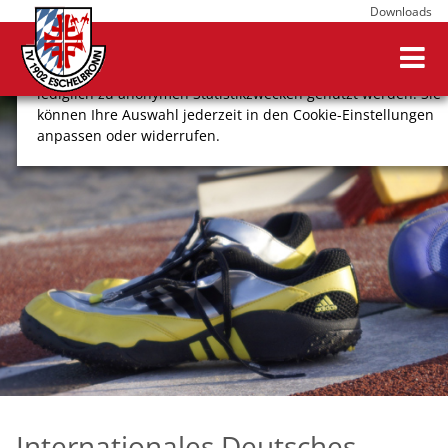
Downloads
Wir verwenden Cookies, um Ihnen ein optimales
Webseitenerlebnis zu bieten. Dazu zählen Cookies, die für
den Betrieb der Seite notwendig sind, sowie solche, die
lediglich zu anonymen Statistikzwecken genutzt werden. Sie
können Ihre Auswahl jederzeit in den Cookie-Einstellungen
anpassen oder widerrufen.
COOKIE-EINSTELLUNGEN
ALLE ABLEHNEN
ALLE AUSWÄHLEN
Impressum
Datenschutz
Internationales Deutsches